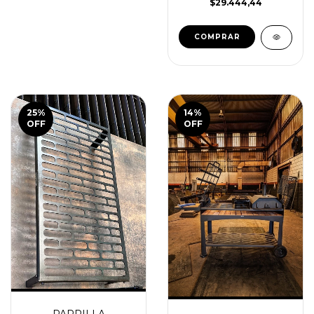
$29.444,44
25
%
14
%
OFF
OFF