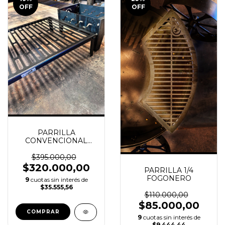
OFF
OFF
PARRILLA
CONVENCIONAL
GRANDE
$395.000,00
$320.000,00
PARRILLA 1/4
FOGONERO
9
cuotas sin interés de
$35.555,56
$110.000,00
$85.000,00
9
cuotas sin interés de
$9.444,44