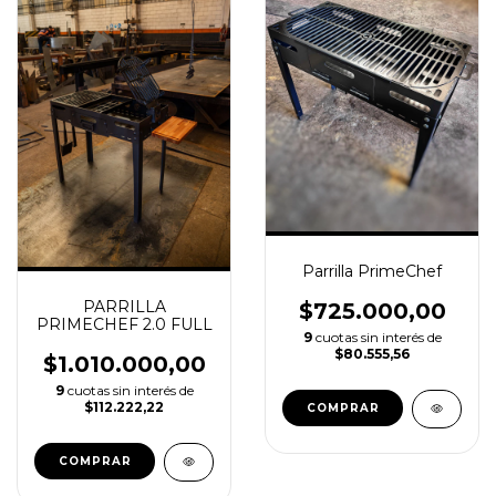
Parrilla PrimeChef
PARRILLA
$725.000,00
PRIMECHEF 2.0 FULL
9
cuotas sin interés de
$80.555,56
$1.010.000,00
9
cuotas sin interés de
$112.222,22