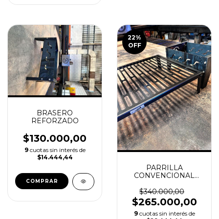
22
%
OFF
BRASERO
REFORZADO
$130.000,00
9
cuotas sin interés de
$14.444,44
PARRILLA
CONVENCIONAL
MEDIANA +
BRASERO
$340.000,00
$265.000,00
9
cuotas sin interés de