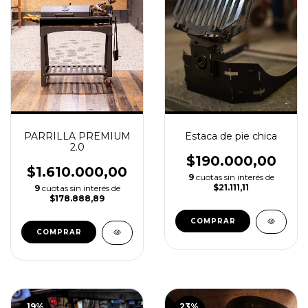
Estaca de pie chica
PARRILLA PREMIUM
2.0
$190.000,00
$1.610.000,00
9
cuotas sin interés de
$21.111,11
9
cuotas sin interés de
$178.888,89
COMPRAR
19
%
23
%