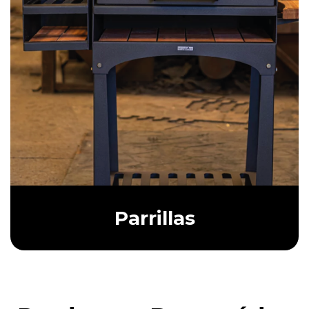
Parrillas