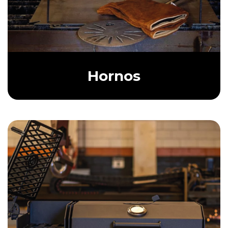
Hornos