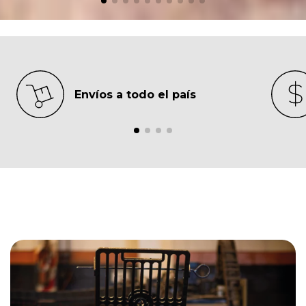
Envíos a todo el país