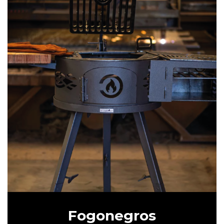
Fogonegros